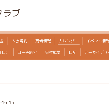
クラブ
金
入会規約
更新情報
カレンダー
イベント情
1日）
コーチ紹介
会社概要
日記
アーカイブ（
～16:15