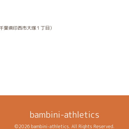
 千葉県印西市大塚１丁目）
bambini-athletics
©2026
bambini-athletics
. All Rights Reserved.