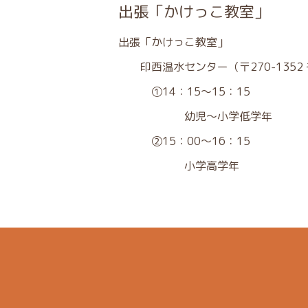
出張「かけっこ教室」
出張「かけっこ教室」
印西温水センター（〒270-1352
①14：15～15：15
幼児～小学低学年
②15：00～16：15
小学高学年