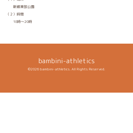
新郷東部公園
（２）時間
18時～20時
bambini-athletics
©2026
bambini-athletics
. All Rights Reserved.