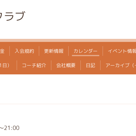
クラブ
金
入会規約
更新情報
カレンダー
イベント情
1日）
コーチ紹介
会社概要
日記
アーカイブ（
0～21:00