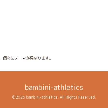
）
、個々にテーマが異なります。
bambini-athletics
©2026
bambini-athletics
. All Rights Reserved.