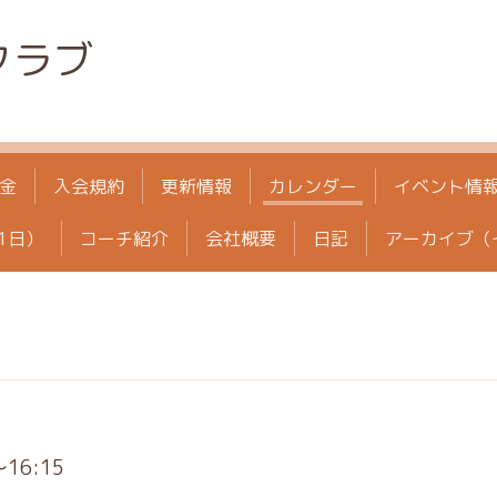
クラブ
金
入会規約
更新情報
カレンダー
イベント情
1日）
コーチ紹介
会社概要
日記
アーカイブ（
～16:15