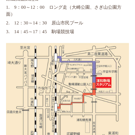
1.
9
：
00
～
12
：
00
ロング走（大崎公園、さぎ山公園方
面）
2.
12
：
30
～
14
：
30
原山市民プール
3.
14
：
45
～
17
：
45
駒場競技場