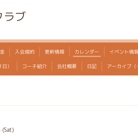
クラブ
金
入会規約
更新情報
カレンダー
イベント情
1日）
コーチ紹介
会社概要
日記
アーカイブ（
(Sat)