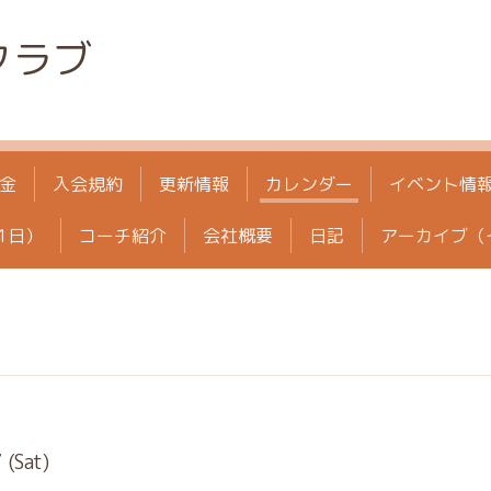
クラブ
金
入会規約
更新情報
カレンダー
イベント情
1日）
コーチ紹介
会社概要
日記
アーカイブ（
(Sat)