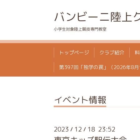
バンビーニ陸上
小学生対象陸上競技専門教室
トップページ
クラブ紹介
料
第397回「独学の罠」（2026年8月
イベント情報
2023
12
18 23:52
/
/