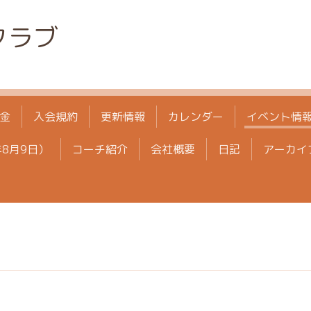
クラブ
金
入会規約
更新情報
カレンダー
イベント情
年8月9日）
コーチ紹介
会社概要
日記
アーカイ