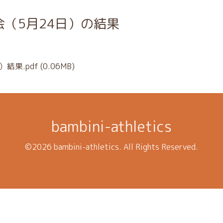
（5月24日）の結果
結果.pdf
(0.06MB)
bambini-athletics
©2026
bambini-athletics
. All Rights Reserved.